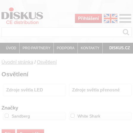
Přihlášení
DISKUS.CZ
ÚVOD
PRO PARTNERY
PODPORA
KONTAKTY
Úvodní stránka
/
Osvětlení
Osvětlení
Zdroje světla LED
Zdroje světla přenosné
Značky
Sandberg
White Shark