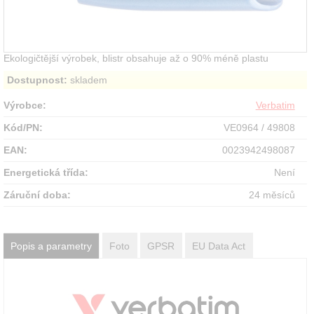
Ekologičtější výrobek, blistr obsahuje až o 90% méně plastu
Dostupnost:
skladem
Výrobce:
Verbatim
Kód/PN:
VE0964 / 49808
EAN:
0023942498087
Energetická třída:
Není
Záruční doba:
24 měsíců
Popis a parametry
Foto
GPSR
EU Data Act