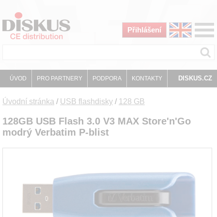
Přihlášení
DISKUS.CZ
ÚVOD
PRO PARTNERY
PODPORA
KONTAKTY
Úvodní stránka
/
USB flashdisky
/
128 GB
128GB USB Flash 3.0 V3 MAX Store'n'Go
modrý Verbatim P-blist