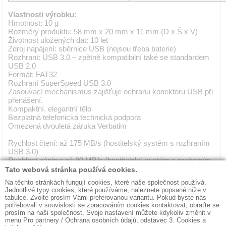
Vlastnosti výrobku:
Hmotnost: 10 g
Rozměry produktu: 58 mm x 20 mm x 11 mm (D x Š x V)
Životnost uložených dat: 10 let
Zdroj napájení: sběrnice USB (nejsou třeba baterie)
Rozhraní: USB 3.0 – zpětně kompatibilní také se standardem
USB 2.0
Formát: FAT32
Rozhraní SuperSpeed USB 3.0
Zasouvací mechanismus zajišťuje ochranu konektoru USB při
přenášení.
Kompaktní, elegantní tělo
Bezplatná telefonická technická podpora
Omezená dvouletá záruka Verbatim
Rychlost čtení: až 175 MB/s (hostitelský systém s rozhraním
USB 3.0)
Rychlost zápisu: až 80 MB/s (hostitelský systém s rozhraním
USB 3.0)