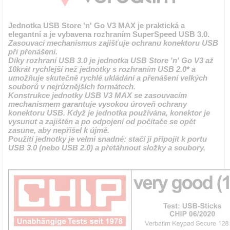
Jednotka USB Store 'n' Go V3 MAX je praktická a
elegantní a je vybavena rozhraním SuperSpeed USB 3.0.
Zasouvací mechanismus zajišťuje ochranu konektoru USB
při přenášení.
Díky rozhraní USB 3.0 je jednotka USB Store 'n' Go V3 až
10krát rychlejší než jednotky s rozhraním USB 2.0* a
umožňuje skutečně rychlé ukládání a přenášení velkých
souborů v nejrůznějších formátech.
Konstrukce jednotky USB V3 MAX se zasouvacím
mechanismem garantuje vysokou úroveň ochrany
konektoru USB. Když je jednotka používána, konektor je
vysunut a zajištěn a po odpojení od počítače se opět
zasune, aby nepřišel k újmě.
Použití jednotky je velmi snadné: stačí ji připojit k portu
USB 3.0 (nebo USB 2.0) a přetáhnout složky a soubory.