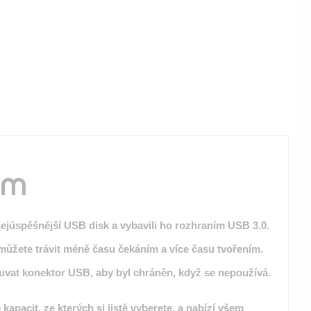
nejúspěšnější USB disk a vybavili ho rozhraním USB 3.0.
e můžete trávit méně času čekáním a více času tvořením.
vat konektor USB, aby byl chráněn, když se nepoužívá.
apacit, ze kterých si jistě vyberete, a nabízí všem