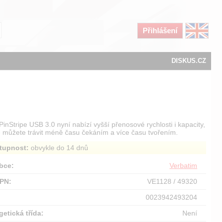
Přihlášení
DISKUS.CZ
PinStripe USB 3.0 nyní nabízí vyšší přenosové rychlosti i kapacity,
e můžete trávit méně času čekáním a více času tvořením.
tupnost:
obvykle do 14 dnů
bce:
Verbatim
PN:
VE1128 / 49320
:
0023942493204
getická třída:
Není