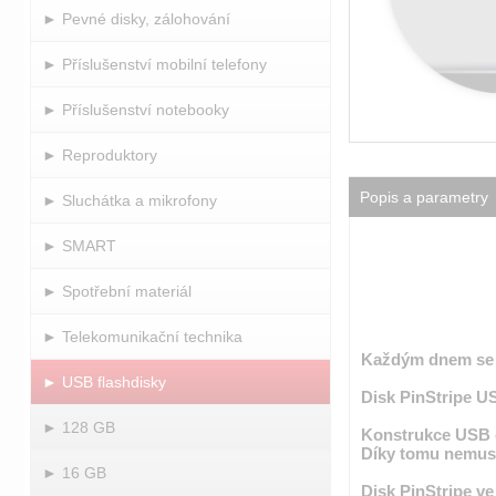
► Pevné disky, zálohování
► Příslušenství mobilní telefony
► Příslušenství notebooky
► Reproduktory
Popis a parametry
► Sluchátka a mikrofony
► SMART
► Spotřební materiál
► Telekomunikační technika
Každým dnem se vy
► USB flashdisky
Disk PinStripe US
► 128 GB
Konstrukce USB d
Díky tomu nemusí 
► 16 GB
Disk PinStripe ve