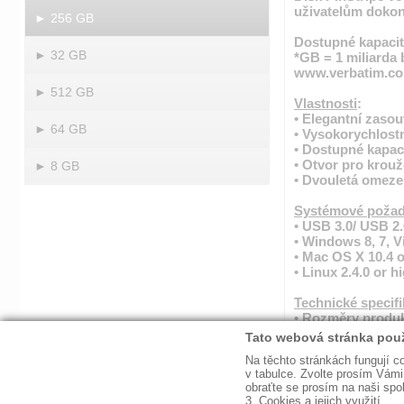
uživatelům dokon
► 256 GB
Dostupné kapacit
► 32 GB
*GB = 1 miliarda 
www.verbatim.co
► 512 GB
Vlastnosti
:
• Elegantní zasou
► 64 GB
• Vysokorychlost
• Dostupné kapac
• Otvor pro krouž
► 8 GB
• Dvouletá omeze
Systémové poža
• USB 3.0/ USB 2.
• Windows 8, 7, V
• Mac OS X 10.4 o
• Linux 2.4.0 or h
Technické specif
• Rozměry produkt
• Hmotnost produ
• Obsah balení: 
Poznámka: Rychlo