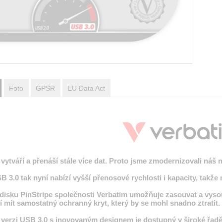
Foto
GPSR
EU Data Act
tváří a přenáší stále více dat. Proto jsme zmodernizovali náš 
B 3.0 tak nyní nabízí vyšší přenosové rychlosti i kapacity, takž
isku PinStripe společnosti Verbatim umožňuje zasouvat a vysou
mít samostatný ochranný kryt, který by se mohl snadno ztratit.
 verzi USB 3.0 s inovovaným designem je dostupný v široké řadě k