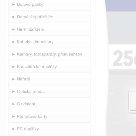
► Datové pásky
► Domácí spotřebiče
► Herní zařízení
► Kabely a konektory
► Kamery, fotoaparáty, příslušenství
► Kancelářské doplňky
► Nářadí
► Optická média
► Osvětlení
► Paměťové karty
► PC doplňky