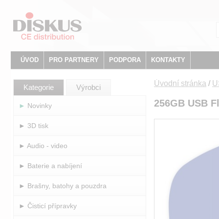
ÚVOD
PRO PARTNERY
PODPORA
KONTAKTY
Úvodní stránka
/
U
Kategorie
Výrobci
256GB USB Fla
► Novinky
► 3D tisk
► Audio - video
► Baterie a nabíjení
► Brašny, batohy a pouzdra
► Čisticí přípravky