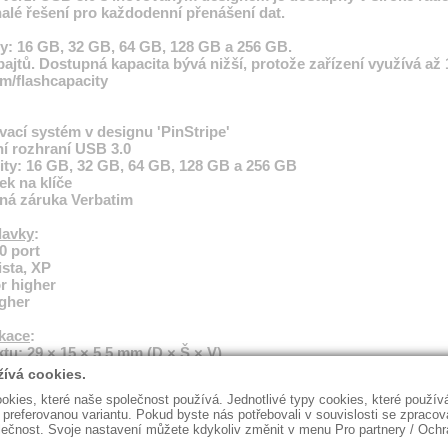
alé řešení pro každodenní přenášení dat.
y: 16 GB, 32 GB, 64 GB, 128 GB a 256 GB.
bajtů. Dostupná kapacita bývá nižší, protože zařízení využívá až 
m/flashcapacity
vací systém v designu 'PinStripe'
ní rozhraní USB 3.0
ity: 16 GB, 32 GB, 64 GB, 128 GB a 256 GB
ek na klíče
ná záruka Verbatim
davky
:
0 port
ista, XP
r higher
igher
ikace
:
u: 29 × 15 × 5,5 mm (D × Š × V)
ktu: cca 7 gramů
USB disk
st závisí na velikosti souborů a schopnostech počítače.