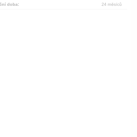
ční doba:
24 měsíců