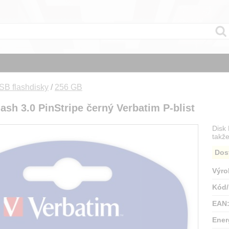
SB flashdisky
/
256 GB
sh 3.0 PinStripe černý Verbatim P-blist
Disk 
takž
Dos
Výro
Kód/
EAN
Ener