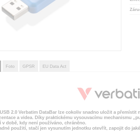
Záru
Foto
GPSR
EU Data Act
SB 2.0 Verbatim DataBar lze cokoliv snadno uložit a přemístit na
ezentace a videa. Díky praktickému vysouvacímu mechanismu „pu
í v době, kdy není používáno, chráněno.
né použití, stačí jen vysunutím jednotku otevřít, zapojit do ja