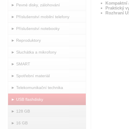
Kompaktní 
► Pevné disky, zálohování
Praktický 
Rozhraní U
► Příslušenství mobilní telefony
► Příslušenství notebooky
► Reproduktory
► Sluchátka a mikrofony
► SMART
► Spotřební materiál
► Telekomunikační technika
► USB flashdisky
► 128 GB
► 16 GB