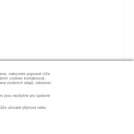
á likvidace dat
◼ Výroba reklamních předmětů