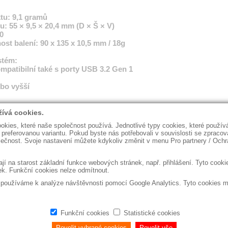
tu: 9,1 gramů
: 55 × 9,5 × 20,4 mm (D × Š × V)
0
st balení: 90 x 135 x 10,5 mm / 18g
stém:
mpatibilní také s porty USB 3.2 Gen 1
bo vyšší
SB Verbatim DataBar
Obchodní podmínky
◼ Fakturační údaje
◼ Bezpečn