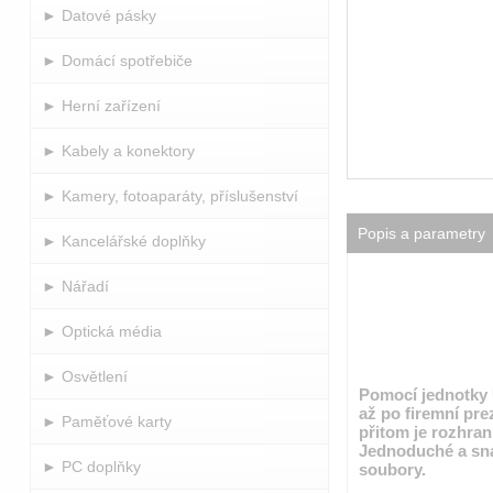
► Datové pásky
► Domácí spotřebiče
► Herní zařízení
► Kabely a konektory
► Kamery, fotoaparáty, příslušenství
Popis a parametry
► Kancelářské doplňky
► Nářadí
► Optická média
► Osvětlení
Pomocí jednotky U
až po firemní pr
► Paměťové karty
přitom je rozhran
Jednoduché a snad
► PC doplňky
soubory.