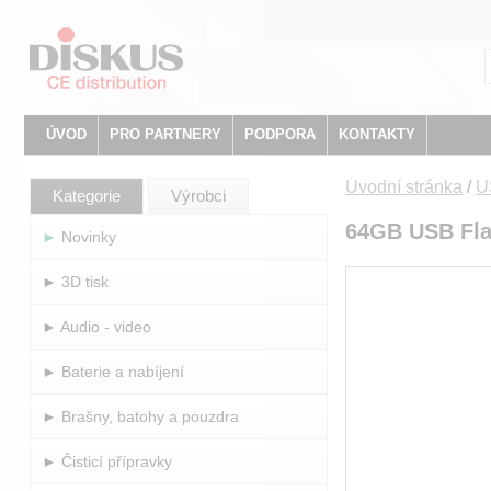
ÚVOD
PRO PARTNERY
PODPORA
KONTAKTY
Úvodní stránka
/
U
Kategorie
Výrobci
64GB USB Fla
► Novinky
► 3D tisk
► Audio - video
► Baterie a nabíjení
► Brašny, batohy a pouzdra
► Čisticí přípravky