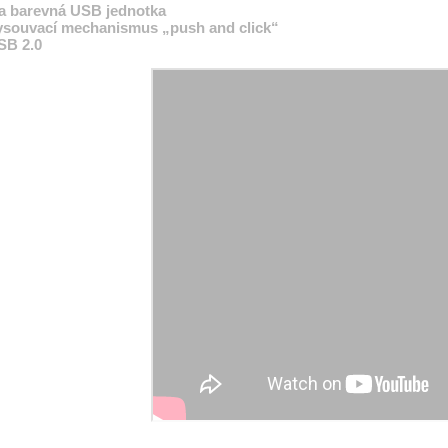
a barevná USB jednotka
vysouvací mechanismus „push and click“
SB 2.0