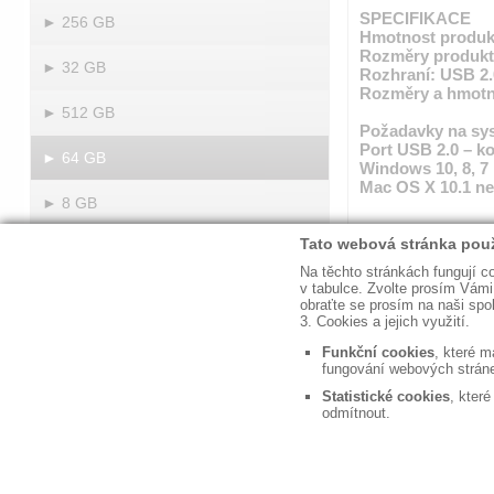
SPECIFIKACE
► 256 GB
Hmotnost produk
Rozměry produktu
► 32 GB
Rozhraní: USB 2.
Rozměry a hmotno
► 512 GB
Požadavky na sy
Port USB 2.0 – ko
► 64 GB
Windows 10, 8, 7
Mac OS X 10.1 ne
► 8 GB
Obsah balení:
Jednotka U
◼ Kontakty
◼ 
© DISKUS, spol.s r.o. - IČO: 41195183, DIČ: CZ41195183