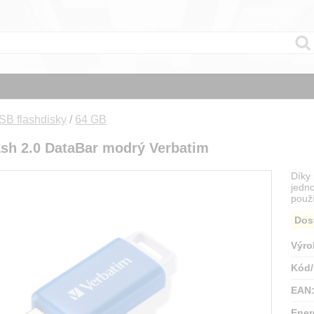
SB flashdisky
/
64 GB
sh 2.0 DataBar modrý Verbatim
Díky
jedno
použ
Dos
Výro
Kód/
EAN
Ener