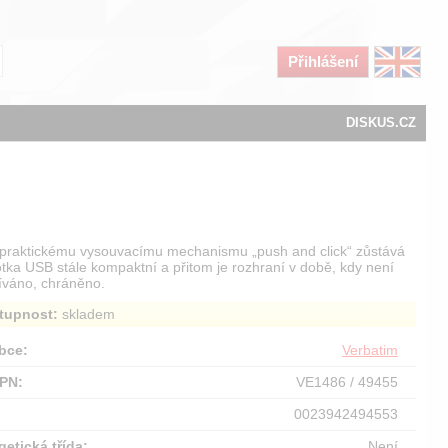
Přihlášení
DISKUS.CZ
 praktickému vysouvacímu mechanismu „push and click“ zůstává
tka USB stále kompaktní a přitom je rozhraní v době, kdy není
íváno, chráněno.
tupnost:
skladem
bce:
Verbatim
PN:
VE1486 / 49455
:
0023942494553
getická třída:
Není