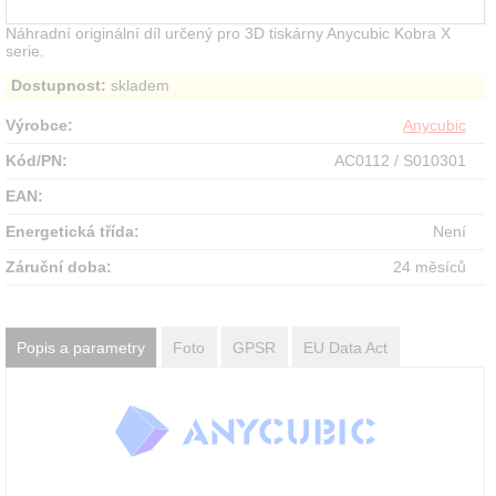
Náhradní originální díl určený pro 3D tiskárny Anycubic Kobra X
serie.
Dostupnost:
skladem
Výrobce:
Anycubic
Kód/PN:
AC0112 / S010301
EAN:
Energetická třída:
Není
Záruční doba:
24 měsíců
Popis a parametry
Foto
GPSR
EU Data Act