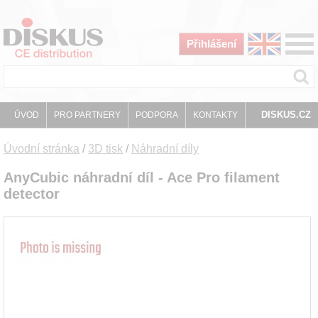
Přihlášení
DISKUS.CZ
ÚVOD
PRO PARTNERY
PODPORA
KONTAKTY
Úvodní stránka
/
3D tisk
/
Náhradní díly
AnyCubic náhradní díl - Ace Pro filament
detector