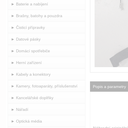
► Baterie a nabíjení
► Brašny, batohy a pouzdra
► Čisticí přípravky
► Datové pásky
► Domácí spotřebiče
► Herní zařízení
► Kabely a konektory
► Kamery, fotoaparáty, příslušenství
Popis a parametry
► Kancelářské doplňky
► Nářadí
► Optická média