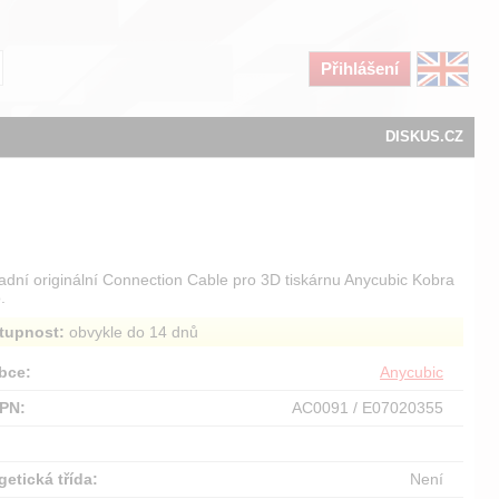
Přihlášení
DISKUS.CZ
adní originální Connection Cable pro 3D tiskárnu Anycubic Kobra
.
tupnost:
obvykle do 14 dnů
bce:
Anycubic
PN:
AC0091 / E07020355
:
getická třída:
Není