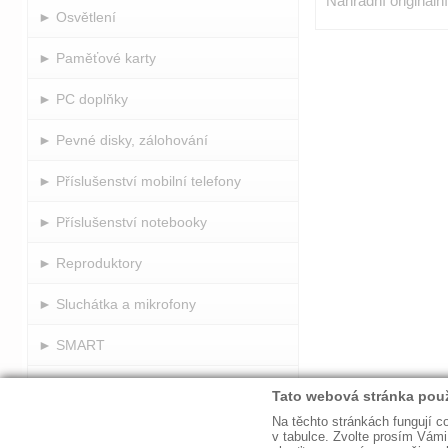
Náhradní origináln
► Osvětlení
► Paměťové karty
► PC doplňky
► Pevné disky, zálohování
► Příslušenství mobilní telefony
► Příslušenství notebooky
► Reproduktory
► Sluchátka a mikrofony
► SMART
► Spotřební materiál
► Telekomunikační technika