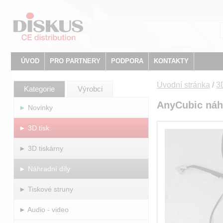
ÚVOD
PRO PARTNERY
PODPORA
KONTAKTY
Úvodní stránka
/
3D
Kategorie
Výrobci
AnyCubic náhr
► Novinky
► 3D tisk
► 3D tiskárny
► Náhradní díly
► Tiskové struny
► Audio - video