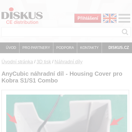
Přihlášení
DISKUS.CZ
ÚVOD
PRO PARTNERY
PODPORA
KONTAKTY
Úvodní stránka
/
3D tisk
/
Náhradní díly
AnyCubic náhradní díl - Housing Cover pro
Kobra S1/S1 Combo