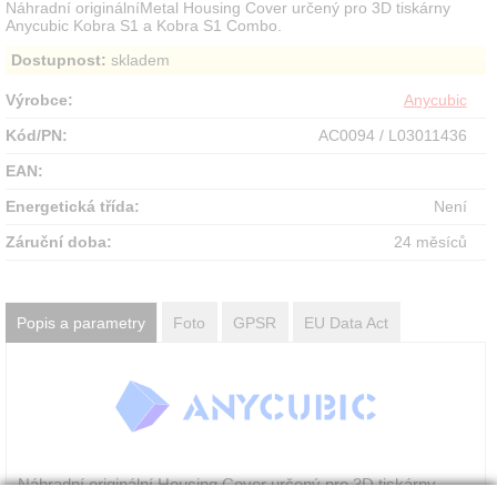
Náhradní originálníMetal Housing Cover určený pro 3D tiskárny
Anycubic Kobra S1 a Kobra S1 Combo.
Dostupnost:
skladem
Výrobce:
Anycubic
Kód/PN:
AC0094 / L03011436
EAN:
Energetická třída:
Není
Záruční doba:
24 měsíců
Popis a parametry
Foto
GPSR
EU Data Act
Náhradní originální Housing Cover určený pro 3D tiskárny