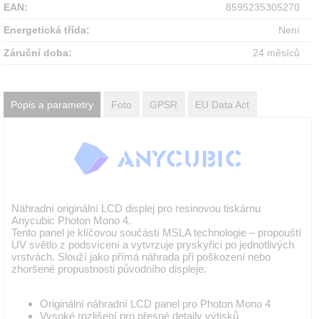
EAN:
8595235305270
Energetická třída:
Není
Záruční doba:
24 měsíců
Popis a parametry
Foto
GPSR
EU Data Act
Náhradní originální LCD displej pro resinovou tiskárnu
Anycubic Photon Mono 4.
Tento panel je klíčovou součástí MSLA technologie – propouští
UV světlo z podsvícení a vytvrzuje pryskyřici po jednotlivých
vrstvách. Slouží jako přímá náhrada při poškození nebo
zhoršené propustnosti původního displeje.
Originální náhradní LCD panel pro Photon Mono 4
Vysoké rozlišení pro přesné detaily výtisků