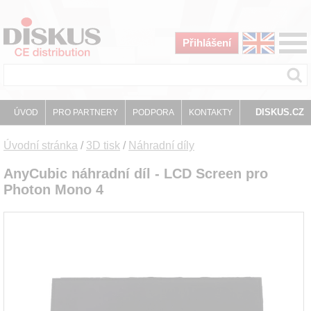
Přihlášení
DISKUS.CZ
ÚVOD
PRO PARTNERY
PODPORA
KONTAKTY
Úvodní stránka
/
3D tisk
/
Náhradní díly
AnyCubic náhradní díl - LCD Screen pro
Photon Mono 4