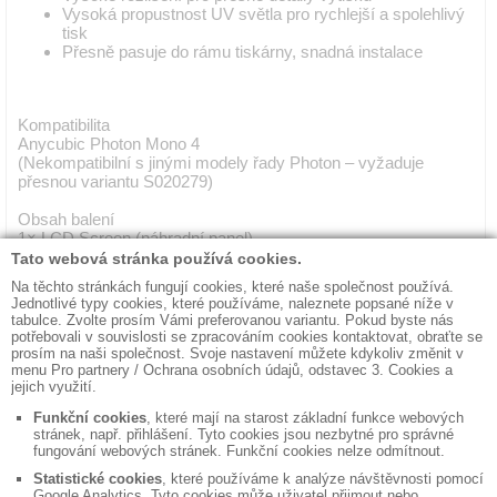
Vysoká propustnost UV světla pro rychlejší a spolehlivý
tisk
Přesně pasuje do rámu tiskárny, snadná instalace
Kompatibilita
Anycubic Photon Mono 4
(Nekompatibilní s jinými modely řady Photon – vyžaduje
přesnou variantu S020279)
Obsah balení
1× LCD Screen (náhradní panel)
1× Ochranná fólie / krycí vrstva (v závislosti na balení)
◼ Kontakty
◼ Obchodní podmínky
◼ Fakturační údaje