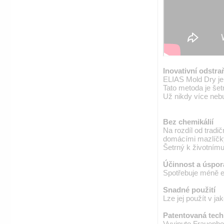
Inovativní odstra
ELIAS Mold Dry je 
Tato metoda je šet
Už nikdy více neb
Bez chemikálií
Na rozdíl od tradi
domácími mazlíčk
Šetrný k životnímu
Účinnost a úspor
Spotřebuje méně el
Snadné použití
Lze jej použít v ja
Patentovaná tech
Vyvinuto Frauenhof