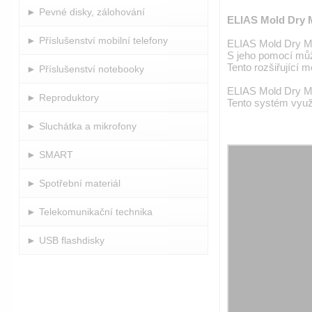
► Pevné disky, zálohování
ELIAS Mold Dry M2
► Příslušenství mobilní telefony
ELIAS Mold Dry M2 
S jeho pomocí můžet
Tento rozšiřující 
► Příslušenství notebooky
ELIAS Mold Dry M2 
► Reproduktory
Tento systém využí
► Sluchátka a mikrofony
► SMART
► Spotřební materiál
► Telekomunikační technika
► USB flashdisky