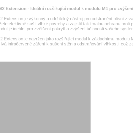
 Extension - Ideální rozšiřující modul k modulu M1 pro zvýšení 
Extension je výkonný a udržitelný nástroj pro odstranění plísní z va
e efektivně sušit vlhké povrchy a zajistit tak trvalou ochranu proti p
modul je ideální pro zvětšení pokrytí a zvýšení účinnosti vašeho sys
Extension je navržen jako rozšiřující modul k základnímu modulu M1, 
vá infračervené záření k sušení stěn a odstraňování vlhkosti, což zaji