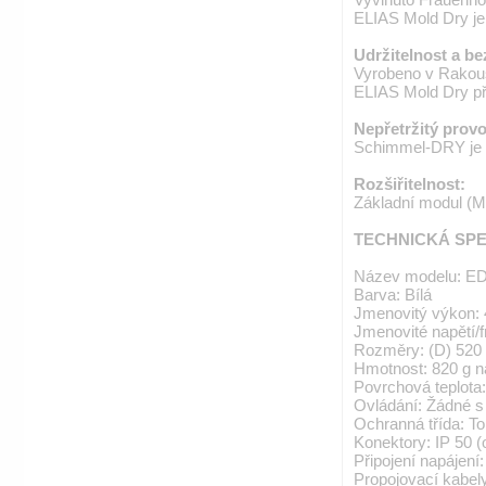
ELIAS Mold Dry je 
Udržitelnost a b
Vyrobeno v Rakou
ELIAS Mold Dry před
Nepřetržitý provo
Schimmel-DRY je na
Rozšiřitelnost:
Základní modul (M1)
TECHNICKÁ SPE
Název modelu: 
Barva: Bílá
Jmenovitý výkon: 
Jmenovité napětí/f
Rozměry: (D) 520 
Hmotnost: 820 g na
Povrchová teplota:
Ovládání: Žádné s
Ochranná třída: To
Konektory: IP 50 (
Připojení napájen
Propojovací kabel