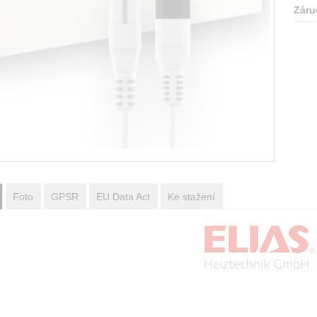
Záru
Foto
GPSR
EU Data Act
Ke stažení