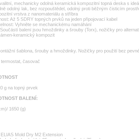
valitní, mechanicky odolná keramická kompozitní topná deska s ideá
lně odolný lak, bez rozpouštědel, odolný proti běžným čisticím pros
zitní vrstva z nanomateriálu a stříbra
elnost: Až 5 SDRY topných prvků na jeden připojovací kabel
itelnost: Vyhněte se mechanickému namáhání
oučástí balení jsou hmoždinky a šrouby (Torx), nožičky pro alternati
 kámen-keramický kompozit
ontážní šablona, šrouby a hmoždinky. Nožičky pro použití bez pev
ý termostat, časovač
OTNOST
20 g na topný prvek
TNOST BALENÍ:
cm)/ 1650 (g)
 ELIAS Mold Dry M2 Extension