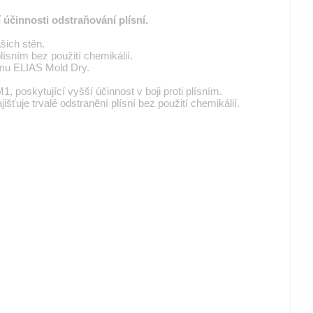
účinnosti odstraňování plísní.
šich stěn.
lísním bez použití chemikálií.
tému ELIAS Mold Dry.
poskytující vyšší účinnost v boji proti plísním.
šťuje trvalé odstranění plísní bez použití chemikálií.