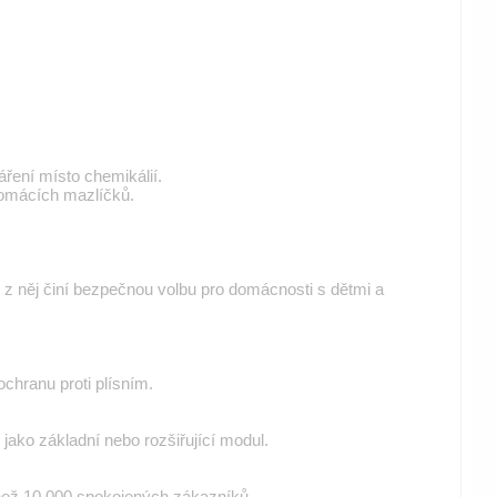
áření místo chemikálií.
 domácích mazlíčků.
ž z něj činí bezpečnou volbu pro domácnosti s dětmi a
chranu proti plísním.
í jako základní nebo rozšiřující modul.
e než 10 000 spokojených zákazníků.