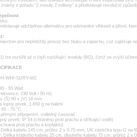
známý z pořadu "2 minuty 2 miliony" a představuje revoluční způsob 
ezpečnost
sku.
stavuje udržitelnou alternativu pro odstranění vlhkosti a plísní, která
z:
vržen pro nepřetržitý provoz bez hluku a zápachu, což zajišťuje ne
 lze rozšířit až o čtyři rozšiřující moduly (M2), čímž se zvýší účinno
CIFIKACE
EDH-WHI-SDRY-M2
45 - 55 Watt
rekvence: 230 Volt / 50 Hz
x (Š) 90 x (V) 18 mm
 topný prvek, 1.650 g na balení
 65 - 75 °C
 přímým připojením, volitelný časovač
pný prvek: IP 54 (chráněno proti prachu a stříkající vodě)
ochrana proti prachu a kontaktu)
í: Délka kabelu 145 cm, průřez 2 x 0.75 mm, UK zástrčka typu G na 
y: Délka krátkého kabelu 25 cm, dlouhého kabelu 75 cm, průřez 2 x