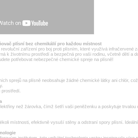
ňovač plísní bez chemikálií pro každou místnost
revoluční zařízení pro boj proti plísním, které využívá infračervené z
rná k životnímu prostředí a bezpečná pro vaši rodinu, včetně dětí a
udete potřebovat nebezpečné chemické spreje na plísně!
čních sprejů na plísně neobsahuje žádné chemické látky ani chlór, co
y.
 prostředí.
a
ektřiny než žárovka, čímž šetří vaši peněženku a poskytuje trvalou o
kékoli místnosti, efektivně vysuší stěny a odstraní spory plísní. Ideáln
nologie
erovým institutem, tato unikátní technologie vrstev inspirovala víc