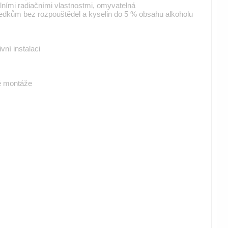
lními radiačními vlastnostmi, omyvatelná
tředkům bez rozpouštědel a kyselin do 5 % obsahu alkoholu
vní instalaci
né montáže