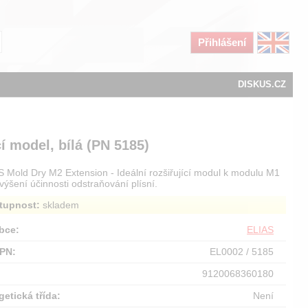
Přihlášení
DISKUS.CZ
í model, bílá (PN 5185)
S Mold Dry M2 Extension - Ideální rozšiřující modul k modulu M1
výšení účinnosti odstraňování plísní.
tupnost:
skladem
bce:
ELIAS
PN:
EL0002 / 5185
:
9120068360180
getická třída:
Není