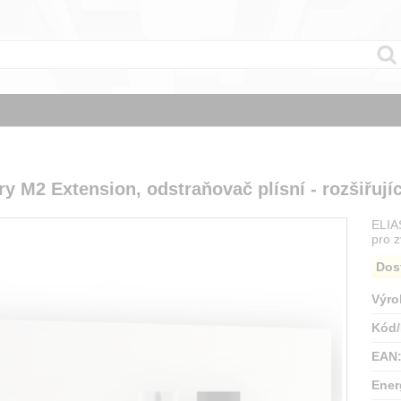
y M2 Extension, odstraňovač plísní - rozšiřujíc
ELIA
pro z
Dos
Výro
Kód/
EAN
Ener