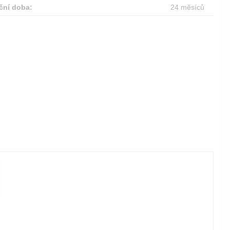
ční doba:
24 měsíců