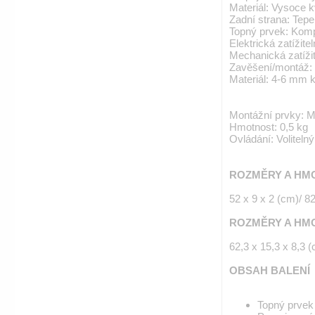
Materiál: Vysoce k
Zadní strana: Tepe
Topný prvek: Kompo
Elektrická zatížit
Mechanická zatíž
Zavěšení/montáž: S
Materiál: 4-6 mm
Montážní prvky: M
Hmotnost: 0,5 kg
Ovládání: Voliteln
ROZMĚRY A HM
52 x 9 x 2 (cm)/ 8
ROZMĚRY A HMO
62,3 x 15,3 x 8,3 (
OBSAH BALENÍ
Topný prvek