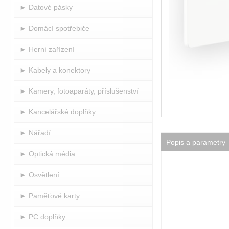
► Datové pásky
► Domácí spotřebiče
► Herní zařízení
► Kabely a konektory
► Kamery, fotoaparáty, příslušenství
► Kancelářské doplňky
► Nářadí
Popis a parametry
► Optická média
► Osvětlení
► Paměťové karty
► PC doplňky