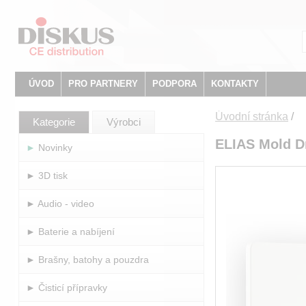
ÚVOD
PRO PARTNERY
PODPORA
KONTAKTY
Úvodní stránka
/
Kategorie
Výrobci
ELIAS Mold Dr
► Novinky
► 3D tisk
► Audio - video
► Baterie a nabíjení
► Brašny, batohy a pouzdra
► Čisticí přípravky