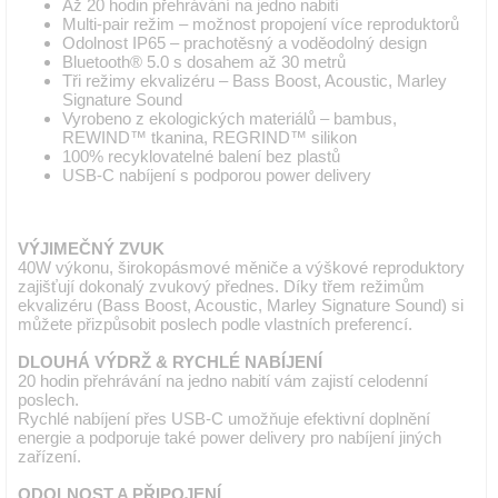
Až 20 hodin přehrávání na jedno nabití
Multi-pair režim – možnost propojení více reproduktorů
Odolnost IP65 – prachotěsný a voděodolný design
Bluetooth® 5.0 s dosahem až 30 metrů
Tři režimy ekvalizéru – Bass Boost, Acoustic, Marley
Signature Sound
Vyrobeno z ekologických materiálů – bambus,
REWIND™ tkanina, REGRIND™ silikon
100% recyklovatelné balení bez plastů
USB-C nabíjení s podporou power delivery
VÝJIMEČNÝ ZVUK
40W výkonu, širokopásmové měniče a výškové reproduktory
zajišťují dokonalý zvukový přednes. Díky třem režimům
ekvalizéru (Bass Boost, Acoustic, Marley Signature Sound) si
můžete přizpůsobit poslech podle vlastních preferencí.
DLOUHÁ VÝDRŽ & RYCHLÉ NABÍJENÍ
20 hodin přehrávání na jedno nabití vám zajistí celodenní
poslech.
Rychlé nabíjení přes USB-C umožňuje efektivní doplnění
energie a podporuje také power delivery pro nabíjení jiných
zařízení.
ODOLNOST A PŘIPOJENÍ