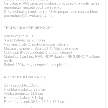
Certifikace IP65 zaručuje odolnost proti prachu a vodě, takže
reproduktor můžete používat i venku.
Díky technologii multi-pair můžete propojit více reproduktorů
pro mohutnější zvukový výstup.
TECHNICKÁ SPECIFIKACE:
Bluetooth®: 5.0 + BLE
Výdrž baterie: až 20 hodin
Nabíjení: USB-C, podpora power delivery
Možnosti připojení: Bluetooth®, Multi-pair mode
Odolnost: IP65 (voděodolný a prachotěsný)
Materiály: bambus, REWIND™ tkanina, REGRIND™ silikon,
hliník
Balení: 100% recyklovatelné, bez plastů
ROZMĚRY A HMOTNOST
Šířka produktu: 10,5 cm
Hloubka produktu: 33,5 cm
Výška produktu: 11,5 cm
Hmotnost balení: 3,11 kg
Rozměry balení: 39,5 × 18,3 × 19,3 cm