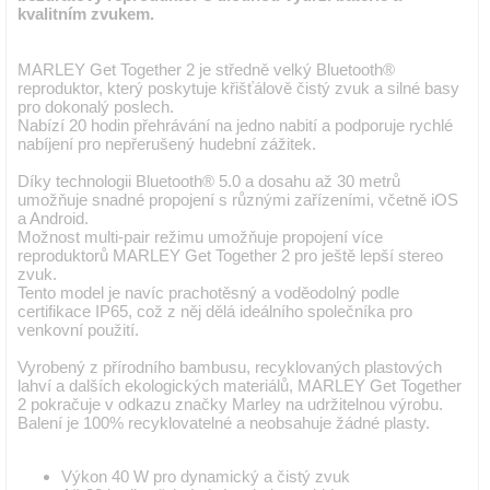
kvalitním zvukem.
MARLEY Get Together 2 je středně velký Bluetooth®
reproduktor, který poskytuje křišťálově čistý zvuk a silné basy
pro dokonalý poslech.
Nabízí 20 hodin přehrávání na jedno nabití a podporuje rychlé
nabíjení pro nepřerušený hudební zážitek.
Díky technologii Bluetooth® 5.0 a dosahu až 30 metrů
umožňuje snadné propojení s různými zařízeními, včetně iOS
a Android.
Možnost multi-pair režimu umožňuje propojení více
reproduktorů MARLEY Get Together 2 pro ještě lepší stereo
zvuk.
Tento model je navíc prachotěsný a voděodolný podle
certifikace IP65, což z něj dělá ideálního společníka pro
venkovní použití.
Vyrobený z přírodního bambusu, recyklovaných plastových
lahví a dalších ekologických materiálů, MARLEY Get Together
2 pokračuje v odkazu značky Marley na udržitelnou výrobu.
Balení je 100% recyklovatelné a neobsahuje žádné plasty.
Výkon 40 W pro dynamický a čistý zvuk