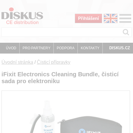
Přihlášení
DISKUS.CZ
ÚVOD
PRO PARTNERY
PODPORA
KONTAKTY
Úvodní stránka
/
Čisticí přípravky
iFixit Electronics Cleaning Bundle, čisticí
sada pro elektroniku