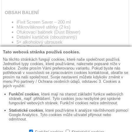
OBSAH BALENÍ
iFixit Screen Saver – 200 ml
Mikrovláknové utěrky (2 ks)
Ofukovací balónek (Dust Blower)
Detailní kartáček (oboustranný)
5× alkoholový ubrousek
iFixit Zipper Pouch
◼ Kontakty
◼ Obchodní podmínky
◼ Fakturační údaje
◼ Bezpečná likvidace dat
◼ Výroba reklamních předmětů