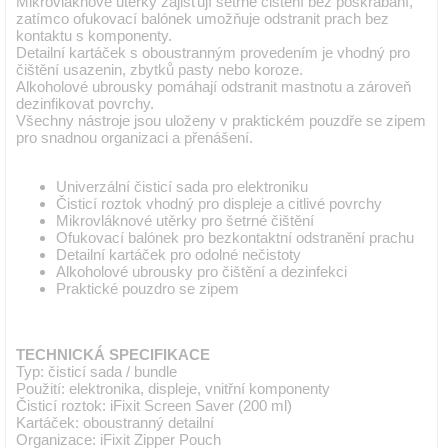
Mikrovláknové utěrky zajišťují šetrné čištění bez poškrábání,
zatímco ofukovací balónek umožňuje odstranit prach bez
kontaktu s komponenty.
Detailní kartáček s oboustranným provedením je vhodný pro
čištění usazenin, zbytků pasty nebo koroze.
Alkoholové ubrousky pomáhají odstranit mastnotu a zároveň
dezinfikovat povrchy.
Všechny nástroje jsou uloženy v praktickém pouzdře se zipem
pro snadnou organizaci a přenášení.
Univerzální čisticí sada pro elektroniku
Čisticí roztok vhodný pro displeje a citlivé povrchy
Mikrovláknové utěrky pro šetrné čištění
Ofukovací balónek pro bezkontaktní odstranění prachu
Detailní kartáček pro odolné nečistoty
Alkoholové ubrousky pro čištění a dezinfekci
Praktické pouzdro se zipem
TECHNICKÁ SPECIFIKACE
Typ: čisticí sada / bundle
Použití: elektronika, displeje, vnitřní komponenty
Čisticí roztok: iFixit Screen Saver (200 ml)
Kartáček: oboustranný detailní
Organizace: iFixit Zipper Pouch