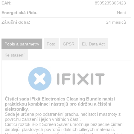
EAN:
8595235305423
Energetická třída:
Není
Záruční doba:
24 měsíců
Popis a parametry
Foto
GPSR
EU Data Act
Ke stažení
Čisticí sada iFixit Electronics Cleaning Bundle nabízí
praktickou kombinaci nástrojů pro údržbu a čištění
elektroniky.
Sada je určena pro odstranění prachu, nečistot i mastnoty z
povrchu zařízení i jejich vnitřních částí.
Čisticí roztok iFixit Screen Saver umožňuje bezpečné čištění
displejů, plastových povrchů i dalších citlivých materiálů.