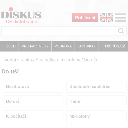
Přihlášení
DISKUS.CZ
ÚVOD
PRO PARTNERY
PODPORA
KONTAKTY
Úvodní stránka
/
Sluchátka a mikrofony
/
Do uší
Do uší
Bezdrátová
Bluetooth handsfree
Do uší
Herní
K počítači
Mikrofony