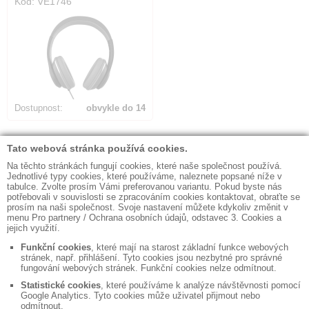
Kód: VE1746
Dostupnost:
obvykle do 14
dnů
Počet nalezených položek:
19
◼ Kontakty
◼ Obchodní podmínky
◼ Fakturační údaje
◼ Bezpečná likvidace dat