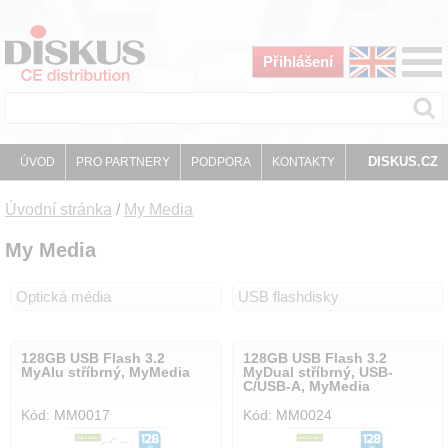
Přihlášení
DISKUS.CZ
ÚVOD
PRO PARTNERY
PODPORA
KONTAKTY
Úvodní stránka
/
My Media
My Media
Optická média
USB flashdisky
128GB USB Flash 3.2
128GB USB Flash 3.2
MyAlu stříbrný, MyMedia
MyDual stříbrný, USB-
C/USB-A, MyMedia
Kód: MM0017
Kód: MM0024