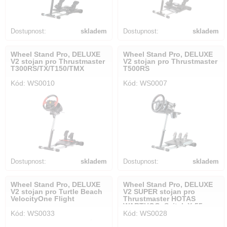
Dostupnost:
skladem
Dostupnost:
skladem
Wheel Stand Pro, DELUXE
Wheel Stand Pro, DELUXE
V2 stojan pro Thrustmaster
V2 stojan pro Thrustmaster
T300RS/TX/T150/TMX
T500RS
Kód: WS0010
Kód: WS0007
Dostupnost:
skladem
Dostupnost:
skladem
Wheel Stand Pro, DELUXE
Wheel Stand Pro, DELUXE
V2 stojan pro Turtle Beach
V2 SUPER stojan pro
VelocityOne Flight
Thrustmaster HOTAS
WARTHOG, Saitek X-55,
Kód: WS0033
Kód: WS0028
X52/Pro, X65