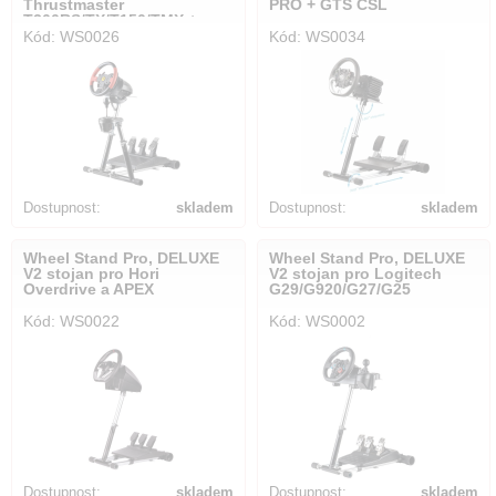
Thrustmaster
PRO + GTS CSL
T300RS/TX/T150/TMX +
Kód: WS0026
Kód: WS0034
RGS + GTS
Dostupnost:
skladem
Dostupnost:
skladem
Wheel Stand Pro, DELUXE
Wheel Stand Pro, DELUXE
V2 stojan pro Hori
V2 stojan pro Logitech
Overdrive a APEX
G29/G920/G27/G25
Kód: WS0022
Kód: WS0002
Dostupnost:
skladem
Dostupnost:
skladem