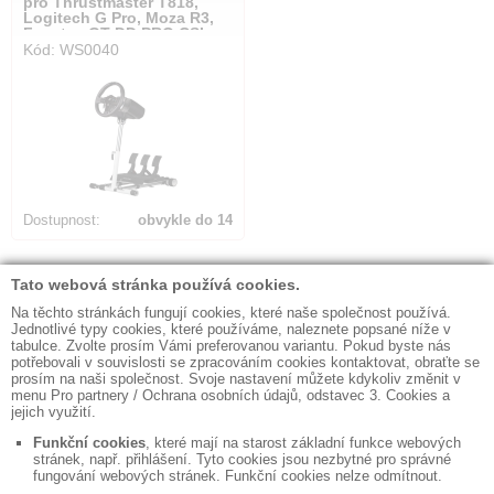
pro Thrustmaster T818,
Logitech G Pro, Moza R3,
Fanatec GT DD PRO,CSL
Kód: WS0040
DD
Dostupnost:
obvykle do 14
dnů
Počet nalezených položek:
33
◼ Kontakty
◼ Obchodní podmínky