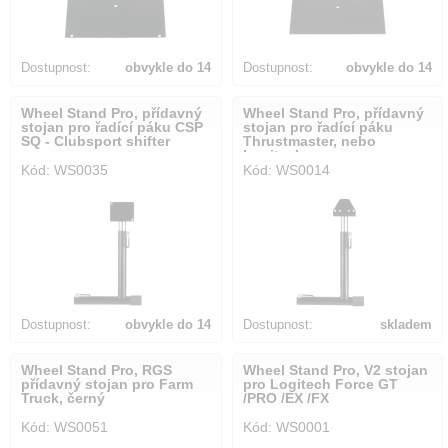
Dostupnost:
obvykle do 14
Dostupnost:
obvykle do 14
dnů
dnů
Wheel Stand Pro, přídavný
Wheel Stand Pro, přídavný
stojan pro řadící páku CSP
stojan pro řadící páku
SQ - Clubsport shifter
Thrustmaster, nebo
Logitech
Kód: WS0035
Kód: WS0014
Dostupnost:
obvykle do 14
Dostupnost:
skladem
dnů
Wheel Stand Pro, RGS
Wheel Stand Pro, V2 stojan
přídavný stojan pro Farm
pro Logitech Force GT
Truck, černý
/PRO /EX /FX
Kód: WS0051
Kód: WS0001