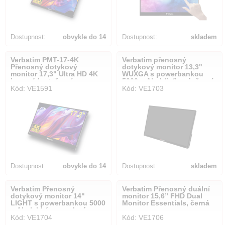
Dostupnost:
obvykle do 14
Dostupnost:
skladem
dnů
Verbatim PMT-17-4K
Verbatim přenosný
Přenosný dotykový
dotykový monitor 13,3"
monitor 17,3" Ultra HD 4K
WUXGA s powerbankou
kovový kryt, černá
5000 mAh, hliníkový, černá
Kód: VE1591
Kód: VE1703
Dostupnost:
obvykle do 14
Dostupnost:
skladem
dnů
Verbatim Přenosný
Verbatim Přenosný duální
dotykový monitor 14"
monitor 15,6” FHD Dual
LIGHT s powerbankou 5000
Monitor Essentials, černá
mAh, lehké provedení,
Kód: VE1704
Kód: VE1706
černá