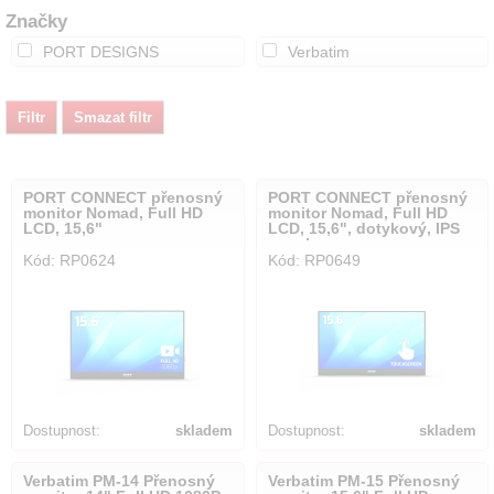
Značky
PORT DESIGNS
Verbatim
PORT CONNECT přenosný
PORT CONNECT přenosný
monitor Nomad, Full HD
monitor Nomad, Full HD
LCD, 15,6"
LCD, 15,6", dotykový, IPS
panel
Kód: RP0624
Kód: RP0649
Dostupnost:
skladem
Dostupnost:
skladem
Verbatim PM-14 Přenosný
Verbatim PM-15 Přenosný