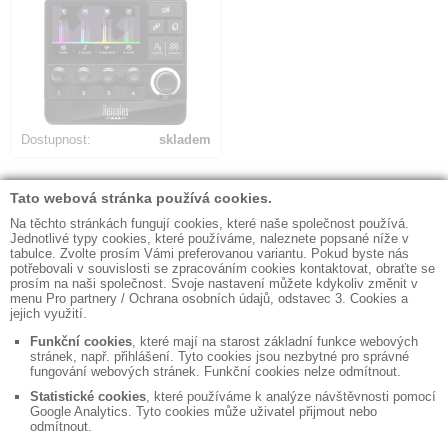
Dostupnost:
skladem
Počet nalezených položek:
13
◼ Kontakty
◼ Obchodní podmínky
◼ Fakturační údaje
◼ Bezpečná likvidace dat