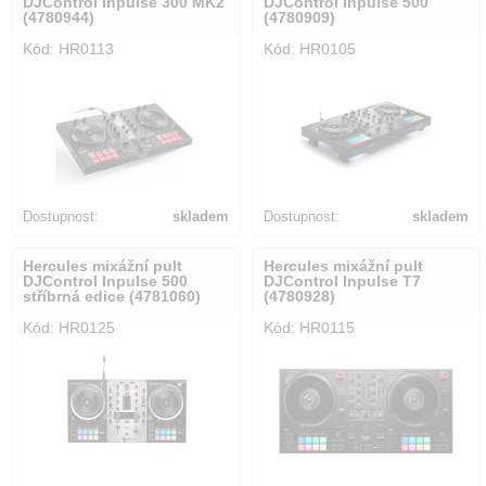
DJControl Inpulse 300 MK2
DJControl Inpulse 500
(4780944)
(4780909)
Kód: HR0113
Kód: HR0105
Dostupnost:
skladem
Dostupnost:
skladem
Hercules mixážní pult
Hercules mixážní pult
DJControl Inpulse 500
DJControl Inpulse T7
stříbrná edice (4781060)
(4780928)
Kód: HR0125
Kód: HR0115