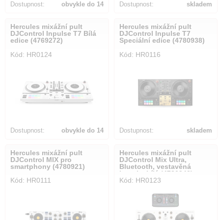
Dostupnost:
obvykle do 14
Dostupnost:
skladem
dnů
Hercules mixážní pult
Hercules mixážní pult
DJControl Inpulse T7 Bílá
DJControl Inpulse T7
edice (4769272)
Speciální edice (4780938)
Kód: HR0124
Kód: HR0116
Dostupnost:
obvykle do 14
Dostupnost:
skladem
dnů
Hercules mixážní pult
Hercules mixážní pult
DJControl MIX pro
DJControl Mix Ultra,
smartphony (4780921)
Bluetooth, vestavěná
baterie, bílá (4780942)
Kód: HR0111
Kód: HR0123