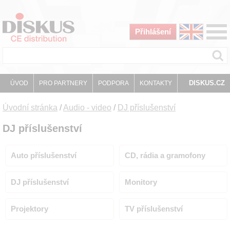
Přihlášení
DISKUS.CZ
ÚVOD
PRO PARTNERY
PODPORA
KONTAKTY
Úvodní stránka
/
Audio - video
/
DJ příslušenství
DJ příslušenství
Auto příslušenství
CD, rádia a gramofony
DJ příslušenství
Monitory
Projektory
TV příslušenství