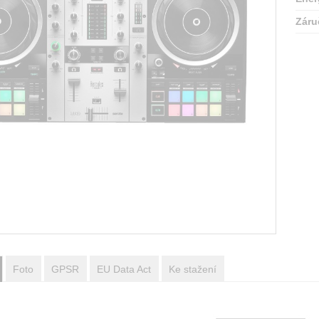
Záru
Foto
GPSR
EU Data Act
Ke stažení