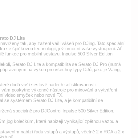
rato DJ Lite
ek navržený tak, aby zažehl vaši vášeň pro DJing. Tato speciální
iku se špičkovou technologií, jež umocní vaše vystoupení. Ať
é funkce pro mobilní sestavu, Inpulse 500 Silver Edition
ekoli, Serato DJ Lite a kompatibilita se Serato DJ Pro (nutná
připravenými na výkon pro všechny typy DJů, jako je VJing,
teré dodá vaší sestavě nádech sofistikovanosti.
ý vám poskytne výkonné nástroje pro mixování a vytváření
ání video smyček nebo nové FX.
al se systémem Serato DJ Lite, a je kompatibilní se
vržená speciálně pro DJControl Inpulse 500 Silver Edition,
vým jog kolečkům, která nabízejí vynikající zpětnou vazbu a
astavením nabízí řadu vstupů a výstupů, včetně 2 x RCA a 2 x
ýstupů.