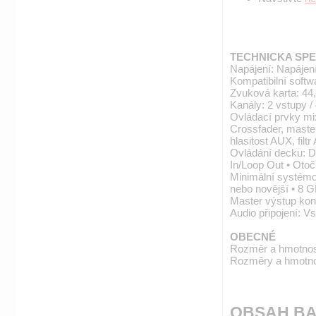
TECHNICKA SPE
Napájení: Napájen
Kompatibilní soft
Zvuková karta: 44,
Kanály: 2 vstupy /
Ovládací prvky mixé
Crossfader, master
hlasitost AUX, filt
Ovládání decku: Do
In/Loop Out • Otoč
Minimální systémo
nebo novější • 8 
Master výstup kon
Audio připojení: 
OBECNÉ
Rozměr a hmotnost:
Rozměry a hmotnos
OBSAH BA