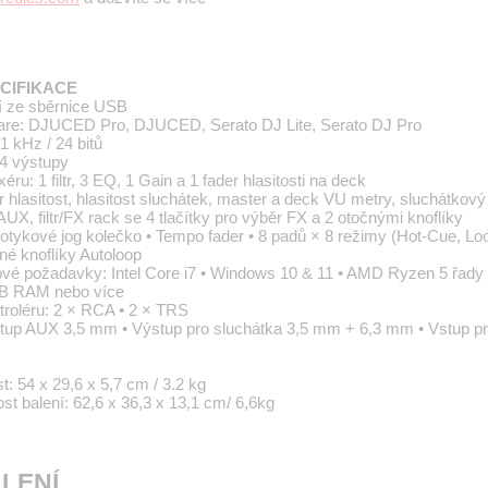
CIFIKACE
í ze sběrnice USB
ware: DJUCED Pro, DJUCED, Serato DJ Lite, Serato DJ Pro
1 kHz / 24 bitů
 4 výstupy
ru: 1 filtr, 3 EQ, 1 Gain a 1 fader hlasitosti na deck
 hlasitost, hlasitost sluchátek, master a deck VU metry, sluchátkov
r AUX, filtr/FX rack se 4 tlačítky pro výběr FX a 2 otočnými knoflíky
tykové jog kolečko • Tempo fader • 8 padů × 8 režimy (Hot-Cue, Loop
né knoflíky Autoloop
vé požadavky: Intel Core i7 • Windows 10 & 11 • AMD Ryzen 5 řady 
GB RAM nebo více
troléru: 2 × RCA • 2 × TRS
Vstup AUX 3,5 mm • Výstup pro sluchátka 3,5 mm + 6,3 mm • Vstup p
 54 x 29,6 x 5,7 cm / 3.2 kg
t balení: 62,6 x 36,3 x 13,1 cm/ 6,6kg
LENÍ