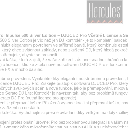
ol Inpulse 500 Silver Edition – DJUCED Pro Včetně Licence a Se
00 Silver Edition je víc než jen DJ kontrolér - je to kompletní balíč
lubit elegantním povrchem ve stříbrné barvě, který kombinuje estet
, který chce zvládnout základy, nebo zkušený DJ, který hledá pokročil
otřebujete, abyste se prosadili.
vní taška, která zajistí, že vaše zařízení zůstane snadno chráněno kd
e) a licenční klíč ke zcela novému softwaru DJUCED Pro s funkcemi 
lé FX a mnoho dalšího.
íbrné provedení: Vynikněte díky elegantnímu stříbrnému provedení, k
 licence DJUCED Pro: Získejte přístup k softwaru DJUCED Pro, kter
nečných zvukových scén a nové funkce, jako je přemapování, mixov
ce Serato DJ Lite: Kontrolér je navržen tak, aby bez problémů fungov
rato DJ Pro (nutná licence pro upgrade).
ení je přepravní taška: Přiložená vysoce kvalitní přepravní taška, na
 zařízení na cestách.
 kolečka: Vychutnejte si přesné ovládání díky velkým, na dotyk citli
ojení profesionální úrovně: Pro bezproblémovou integraci s vaším n
, symetrického mikrofonního vstupu, vstupu AUX a sluchátkových v