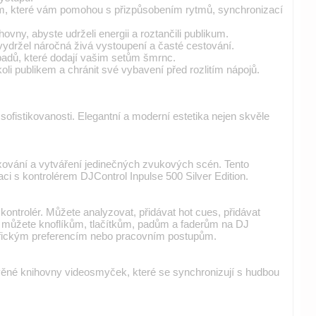
m, které vám pomohou s přizpůsobením rytmů, synchronizací
ovny, abyste udrželi energii a roztančili publikum.
 vydržel náročná živá vystoupení a časté cestování.
padů, které dodají vašim setům šmrnc.
 publikem a chránit své vybavení před rozlitím nápojů.
fistikovanosti. Elegantní a moderní estetika nejen skvěle
xování a vytváření jedinečných zvukových scén. Tento
aci s kontrolérem DJControl Inpulse 500 Silver Edition.
kontrolér. Můžete analyzovat, přidávat hot cues, přidávat
můžete knoflíkům, tlačítkům, padům a faderům na DJ
ecifickým preferencím nebo pracovním postupům.
věné knihovny videosmyček, které se synchronizují s hudbou