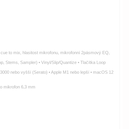
ý cue to mix, hlasitost mikrofonu, mikrofonní 2pásmový EQ,
, Stems, Sampler) • Vinyl/Slip/Quantize • Tlačítka Loop
3000 nebo vyšší (Serato) • Apple M1 nebo lepší • macOS 12
ro mikrofon 6,3 mm