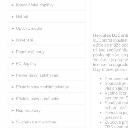
► Kancelářské doplňky
► Nářadí
► Optická média
Hercules DJContr
DJControl Inpulse 5
► Osvětlení
edice se může poch
už jste začátečník
► Paměťové karty
poskytuje vše, co p
Součástí je přepra
► PC doplňky
licence na upgrad
Day mode, pokroči
► Pevné disky, zálohování
Prémiové stř
Součástí je
► Příslušenství mobilní telefony
vašich jedi
Včetně licen
systémem Se
► Příslušenství notebooky
Součástí bal
ochrání vaše
► Reproduktory
Pohodlná jog
přesnost.
Zvukové přip
► Sluchátka a mikrofony
TRS výstupů