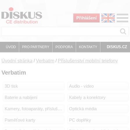
Přihlášení
DISKUS.CZ
ÚVOD
PRO PARTNERY
PODPORA
KONTAKTY
Úvodní stránka
/
Verbatim
/
Příslušenství mobilní telefony
Verbatim
3D tisk
Audio - video
Baterie a nabíjení
Kabely a konektory
Kamery, fotoaparáty, příslušenství
Optická média
Paměťové karty
PC doplňky